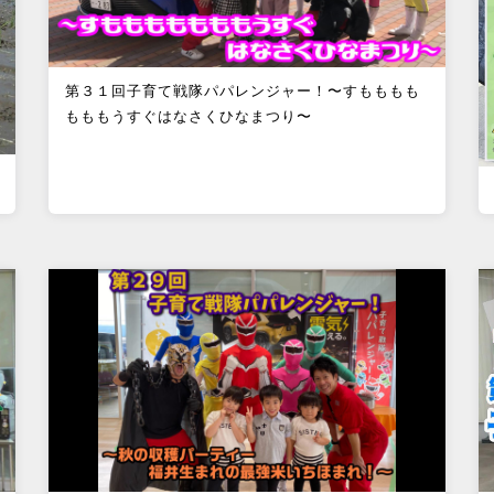
第３１回子育て戦隊パパレンジャー！〜すもももも
もももうすぐはなさくひなまつり〜