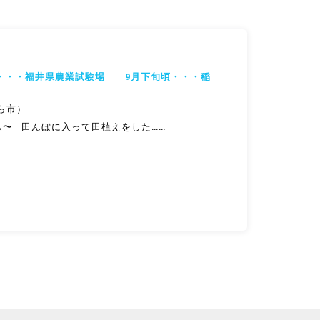
）・・・福井県農業試験場 9月下旬頃・・・稲
ら市）
ム〜 田んぼに入って田植えをした……